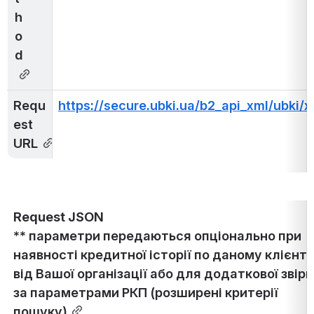
h
o
d 
Requ
https://secure.ubki.ua/b2_api_xml/ubki/x
est 
URL
Request JSON
** параметри передаються опціонально при 
наявності кредитної історії по даному клієнту
від Вашої організації або для додаткової звірки
за параметрами РКП (розширені критерії 
пошуку)