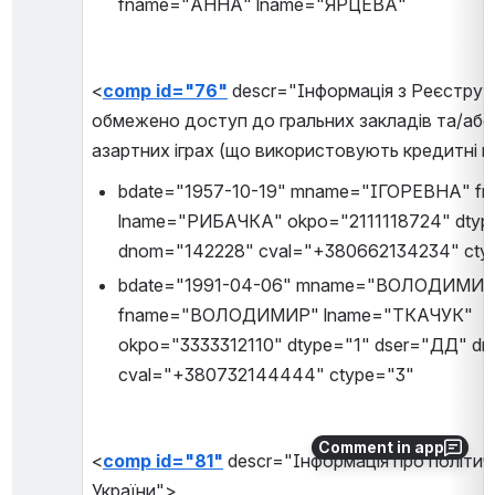
fname="АННА" lname="ЯРЦЕВА"
<
comp id="76"
 descr="Інформація з Реєстру ос
обмежено доступ до гральних закладів та/або 
азартних іграх (що використовують кредитні 
bdate="1957-10-19" mname="ІГОРЕВНА" f
lname="РИБАЧКА" okpo="2111118724" dtype
dnom="142228" cval="+380662134234" cty
bdate="1991-04-06" mname="ВОЛОДИМИР
fname="ВОЛОДИМИР" lname="ТКАЧУК" 
okpo="3333312110" dtype="1" dser="ДД" dn
cval="+380732144444" ctype="3"
Comment in app
<
comp id="81"
 descr="Інформація про політич
України">,