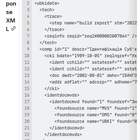
pon
se 
XM
L