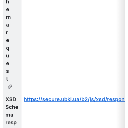
h
e
m
a 
r
e
q
u
e
s
t
XSD 
https://secure.ubki.ua/b2/js/xsd/respon
Sche
ma 
resp