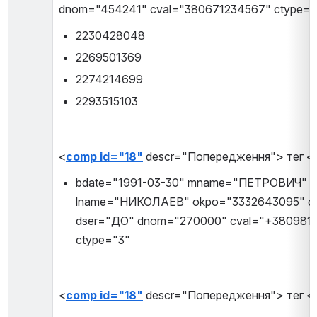
dnom="454241" cval="380671234567" ctype="
2230428048
2269501369
2274214699
2293515103
<
comp id="18"
 descr="Попередження"> тег <p
bdate="1991-03-30" mname="ПЕТРОВИЧ" 
lname="НИКОЛАЕВ" okpo="3332643095" dty
dser="ДО" dnom="270000" cval="+3809812
ctype="3"
<
comp id="18"
 descr="Попередження"> тег <