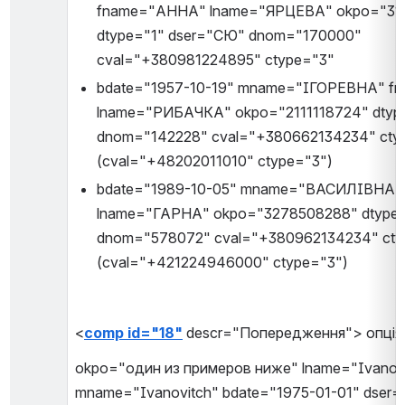
fname="АННА" lname="ЯРЦЕВА" okpo="311
dtype="1" dser="СЮ" dnom="170000" 
cval="+380981224895" ctype="3"
bdate="1957-10-19" mname="ІГОРЕВНА" f
lname="РИБАЧКА" okpo="2111118724" dtype
dnom="142228" cval="+380662134234" ctyp
(cval="+48202011010" ctype="3")
bdate="1989-10-05" mname="ВАСИЛІВНА" 
lname="ГАРНА" okpo="3278508288" dtype=
dnom="578072" cval="+380962134234" ctyp
(cval="+421224946000" ctype="3")
<
comp id="18"
 descr="Попередження"> опція
okpo="один из примеров ниже" lname="Ivanov
mname="Ivanovitch" bdate="1975-01-01" dser=