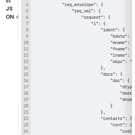
st 
JS
ON