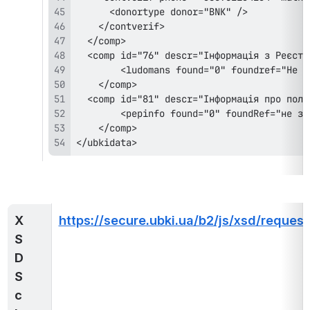
</ubkidata>
X
https://secure.ubki.ua/b2/js/xsd/request
S
D 
S
c