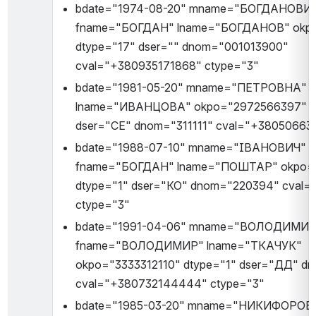
bdate="1974-08-20" mname="БОГДАНОВИЧ
fname="БОГДАН" lname="БОГДАНОВ" okpo
dtype="17" dser="" dnom="001013900" 
cval="+380935171868" ctype="3"
bdate="1981-05-20" mname="ПЕТРОВНА" 
lname="ИВАНЦОВА" okpo="2972566397" dt
dser="СЕ" dnom="311111" cval="+38050663
bdate="1988-07-10" mname="ІВАНОВИЧ" 
fname="БОГДАН" lname="ПОШТАР" okpo="3
dtype="1" dser="КО" dnom="220394" cval="
ctype="3"
bdate="1991-04-06" mname="ВОЛОДИМИР
fname="ВОЛОДИМИР" lname="ТКАЧУК" 
okpo="3333312110" dtype="1" dser="ДД" dn
cval="+380732144444" ctype="3"
bdate="1985-03-20" mname="НИКИФОРОВН