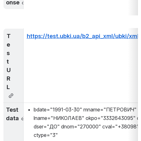
onse
T
https://test.ubki.ua/b2_api_xml/ubki/xml
e
s
t 
U
R
L
Test 
bdate="1991-03-30" mname="ПЕТРОВИЧ" 
data
lname="НИКОЛАЕВ" okpo="3332643095" dty
dser="ДО" dnom="270000" cval="+3809812
ctype="3"