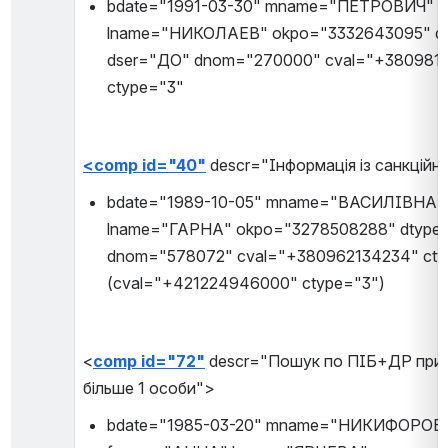
bdate="1991-03-30" mname="ПЕТРОВИЧ" 
lname="НИКОЛАЕВ" okpo="3332643095" dty
dser="ДО" dnom="270000" cval="+3809812
ctype="3"
<comp id="40"
 descr="Інформація із санкційн
bdate="1989-10-05" mname="ВАСИЛІВНА" 
lname="ГАРНА" okpo="3278508288" dtype=
dnom="578072" cval="+380962134234" ctyp
(cval="+421224946000" ctype="3")
<
comp id="72"
 descr="Пошук по ПІБ+ДР при р
більше 1 особи">
bdate="1985-03-20" mname="НИКИФОРОВН