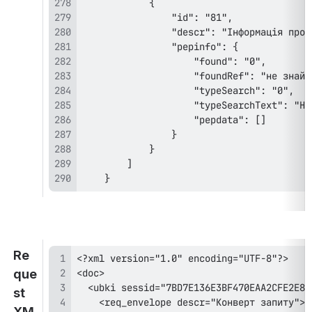
    }
Re
que
st 
XM