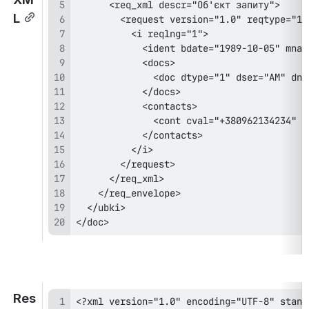
L
</doc>
Res