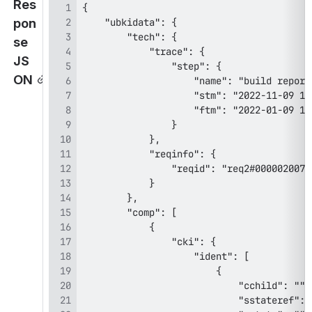
Res
pon
se 
JS
ON