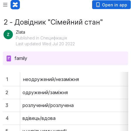
Open in app
2 - Довідник "Сімейний стан"
Zlata
Published in Специфікація
Last updated Wed Jul 20 2022
family
1
неодружений/незаміжня
2
одружений/заміжня
3
розлучений/розлучена
4
вдівець/вдова