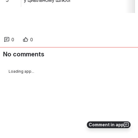
5
у цивільному шлюбі
0
0
No comments
Loading app...
Comment in app