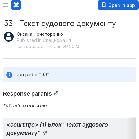
Open in app
33 - Текст судового документу
Оксана Нечепоренко
Published in Специфікація
Last updated Thu Jun 29 2023
comp id = "33"
Response params
*обов'язкові поля
<courtinfo> (1) Блок "Текст судового 
документу"