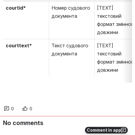
courtid*
Номер судового 
[TEXT] 
документа
текстовий 
формат змінної 
довжини
courttext*
Текст судового 
[TEXT] 
документа
текстовий 
формат змінної 
довжини
0
0
No comments
Comment in app